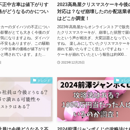
不正中古車は値下がりす
2023高島屋クリスマスケーキ今後
格がどうなるのかについ
対応は？なぜ崩壊したのか配送業
はどこか調査！
ーカーのダイハツの不正につい
2023年高島屋からオンラインストアで販売
の影響がとても大きく今後のダ
たクリスマスケーキが、崩壊した状態で届
が気になりますよね。ダイハツ
たという声が相次ぎ、大変話題となってい
の不安もありますが、この騒動
すね。 楽しみにしていたクリスマスケー
ハツ中古車の価格が値下がりす
崩れて届いたらすごく悲しいですよね・・
と噂されています。また...
ケーキが崩れていたという報告は約900...
日
2023年12月25日
トレンド
トレ
社員は今後どうなる？不
2024前澤ジャンボくじの攻略法は