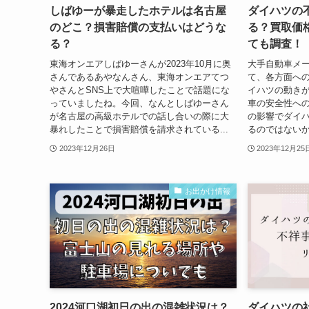
しばゆーが暴走したホテルは名古屋
ダイハツの
のどこ？損害賠償の支払いはどうな
る？買取価
る？
ても調査！
東海オンエアしばゆーさんが2023年10月に奥
大手自動車メ
さんであるあやなんさん、東海オンエアてつ
て、各方面へ
やさんとSNS上で大喧嘩したことで話題にな
イハツの動き
っていましたね。今回、なんとしばゆーさん
車の安全性へ
が名古屋の高級ホテルでの話し合いの際に大
の影響でダイ
暴れしたことで損害賠償を請求されている...
るのではないか
2023年12月26日
2023年12月25
お出かけ情報
2024河口湖初日の出の混雑状況は？
ダイハツの