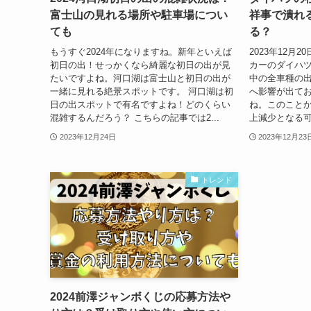
富士山の見れる場所や駐車場につい
祥事で潰れ
ても
る？
もうすぐ2024年になりますね。新年といえば
2023年12月
初日の出！せっかくなら綺麗な初日の出が見
カーのダイハ
たいですよね。河口湖は富士山と初日の出が
中の全車種の
一緒に見れる絶景スポットです。 河口湖は初
へ影響が出て
日の出スポットで有名ですよね！どのくらい
ね。このこと
混雑するんだろう？ こちらの記事では2...
上減少となる可
2023年12月24日
2023年12月23
トレンド
2024前澤ジャンボくじの応募方法や