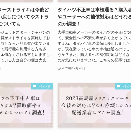
ターストライキは今後ど
ダイハツ不正車は車検通る？購入
い戻しについてやストラ
やユーザーへの補償対応はどうな
についても
のか調査！
のジェットスター・ジャパンの
大手自動車メーカーのダイハツの不正につ
合員がストライキを実施してお
て、安全性への不安の声が多く上がってい
欠航となったり影響が出ていま
すよね。ダイハツ車の出荷は停止しました
始で飛行機を利用する方も多
が、現在乗っている車の車検は通るのでし
を余儀なくされる方もいますし
うか？また、購入者への補償対応はどうな
ている方は自分の便は大丈...
のか気になりますよね。こちらの記事では..
日
2023年12月26日
トレンド
トレ