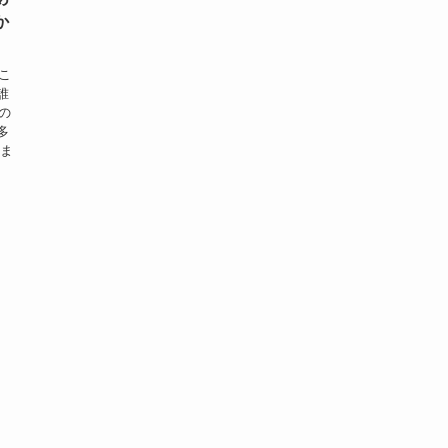
か
こ
誰
の
多
しま