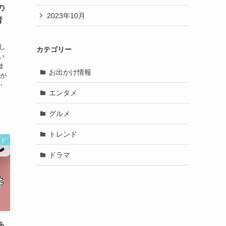
の
2023年10月
者
し
カテゴリー
い
ま
お出かけ情報
キが
・
エンタメ
グルメ
トレンド
ンド
ドラマ
あ