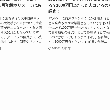
る可能性やリストラはあ
る？1000万円当たった人はいるの
調査！
20日に発表された大手自動車メー
12月22日に前澤ジャンボくじが開催される
ツの大規模な不正について生産
とが発表され大変話題となっていますね！
出荷が停止になったりと各方面
かに必ず1000万円が当たる！ということな
おり大変話題となっています
で新年最初の運試しとして参加される方も
から、ダイハツの信用が失い売
いのではないでしょうか？ わたしも参加
能性もあり、倒産やリスト...
す！1000万円当てたい！！ 前回の前澤...
日
2023年12月23日