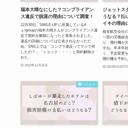
福本大晴なにした？コンプライアン
ジェットス
ス違反で脱退の理由について調査！
うなる？払
イキの理由
12月30日、SMILE-UP.に所属しているA
ぇ!groupの福本大晴さんがコンプライアンス違
格安航空会社
反で契約を解除になったと発表されました。
一部の労働組
違反の詳細については公表されなかったた
り、飛行機が
め、SNS上では「コンプラ違反ってマジで何
すね。年末年
したの？」「ショック・・・」と契約解除さ
く、予定変更
れた...
飛行機を予約し
2023年12月31日
2023年12月27
トレンド