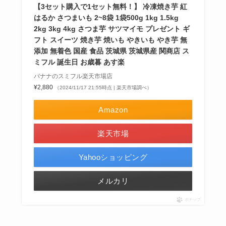
【3セット購入で1セット無料！】 冷凍焼き芋 紅
はるか さつまいも 2~8袋 1袋500g 1kg 1.5kg
2kg 3kg 4kg さつま芋 サツマイモ プレゼント ギ
フト スイーツ 焼き芋 焼いも やきいも やき芋 無
添加 無着色 国産 食品 茨城県 茨城県産 関商店 ス
ミフル 誕生日 お歳暮 あす楽
バナナのスミフル楽天市場店
¥2,880
（2024/11/17 21:55時点 | 楽天市場調べ）
Amazon
楽天市場
Yahooショッピング
メルカリ
ポチップ